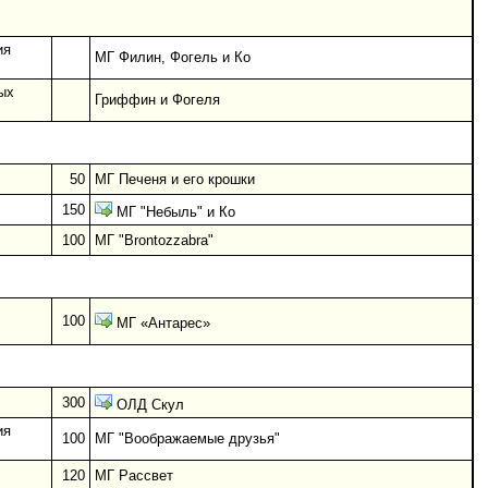
ия
МГ Филин, Фогель и Ко
ых
Гриффин и Фогеля
50
МГ Печеня и его крошки
150
МГ "Небыль" и Ко
100
МГ "Brontozzabra"
100
МГ «Антарес»
300
ОЛД Скул
ия
100
МГ "Воображаемые друзья"
120
МГ Рассвет