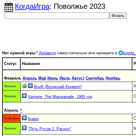
КогдаИгра
: Поволжье 2023
Нет нужной игры
?
Добавьте
самостоятельно или напишите в
kogda_
Статус
Название
Р
Февраль
Апрель
Май
Июнь
Июль
Август
Сентябрь
Ноябрь
Н
Прошла
ВолК (Волжский Конвент)
С
Прошла
Vampire: The Masquerade, 1905 год
Апрель
^
С
Отменена
Ковен
Прошла
"Путь Русов 2: Раскол"