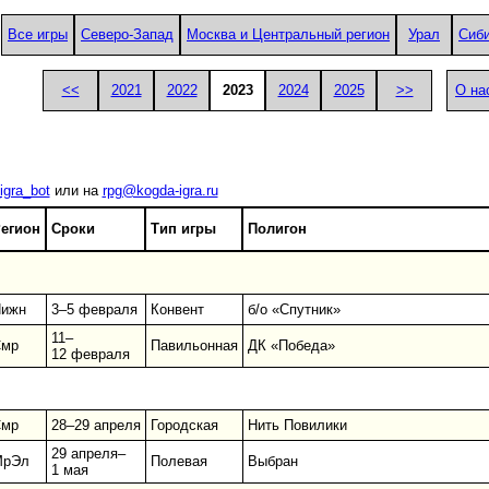
Все игры
Северо-Запад
Москва и Центральный регион
Урал
Сиб
<<
2021
2022
2023
2024
2025
>>
О на
igra_bot
или на
rpg@kogda-igra.ru
егион
Сроки
Тип игры
Полигон
ижн
3–5 февраля
Конвент
б/о «Спутник»
11–
мр
Павильонная
ДК «Победа»
12 февраля
мр
28–29 апреля
Городская
Нить Повилики
29 апреля–
МрЭл
Полевая
Выбран
1 мая