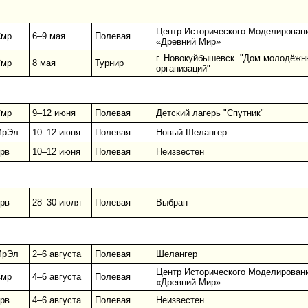
Центр Исторического Моделирован
мр
6–9 мая
Полевая
«Древний Мир»
г. Новокуйбышевск. "Дом молодёжн
мр
8 мая
Турнир
организаций"
мр
9–12 июня
Полевая
Детский лагерь "Спутник"
МрЭл
10–12 июня
Полевая
Новый Шелангер
рв
10–12 июня
Полевая
Неизвестен
рв
28–30 июля
Полевая
Выбран
МрЭл
2–6 августа
Полевая
Шелангер
Центр Исторического Моделирован
мр
4–6 августа
Полевая
«Древний Мир»
рв
4–6 августа
Полевая
Неизвестен