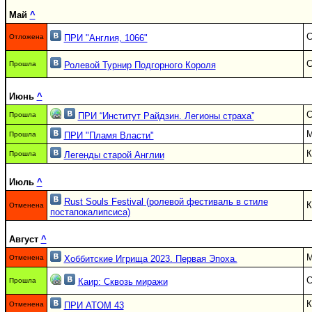
Май
^
С
Отложена
ПРИ "Англия, 1066"
С
Прошла
Ролевой Турнир Подгорного Короля
Июнь
^
С
Прошла
ПРИ “Институт Райдзин. Легионы страха”
Прошла
ПРИ "Пламя Власти"
К
Прошла
Легенды старой Англии
Июль
^
Rust Souls Festival (ролевой фестиваль в стиле
К
Отменена
постапокалипсиса)
Август
^
Отменена
Хоббитские Игрища 2023. Первая Эпоха.
С
Прошла
Каир: Cквозь миражи
К
Отменена
ПРИ ATOM 43