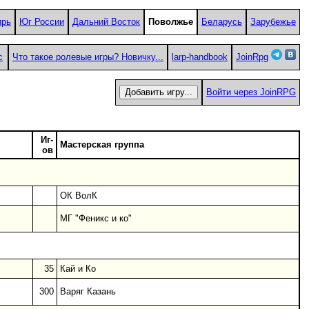
ирь
Юг России
Дальний Восток
Поволжье
Беларусь
Зарубежье
с
Что такое ролевые игры? Новичку...
larp-handbook
JoinRpg
Войти через JoinRPG
Иг-
Мастерская группа
ов
ОК ВолК
МГ "Феникс и ко"
35
Кай и Ко
300
Варяг Казань