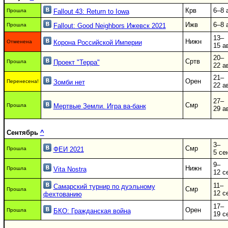
Крв
6–8 
Прошла
Fallout 43: Return to Iowa
Ижв
6–8 
Прошла
Fallout: Good Neighbors Ижевск 2021
13–
Нижн
Отменена
Корона Российской Империи
15 а
20–
Сртв
Прошла
Проект "Терра"
22 а
21–
Орен
Перенесена!
Зомби нет
22 а
27–
Смр
Прошла
Мертвые Земли. Игра ва-банк
29 а
Сентябрь
^
3–
Смр
Прошла
ФЕИ 2021
5 се
9–
Нижн
Прошла
Vita Nostra
12 с
11–
Самарский турнир по дуэльному
Смр
Прошла
12 с
фехтованию
17–
Орен
Прошла
БКО: Гражданская война
19 с