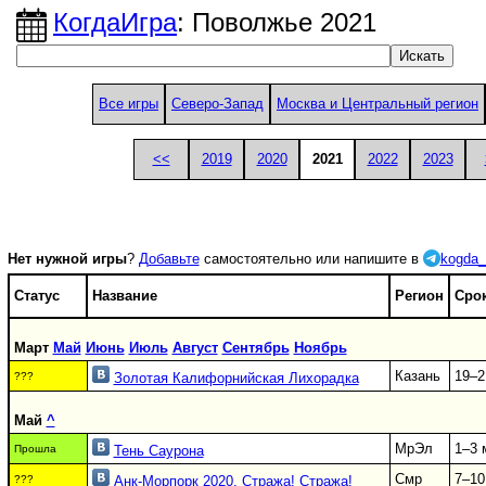
КогдаИгра
: Поволжье 2021
Все игры
Северо-Запад
Москва и Центральный регион
<<
2019
2020
2021
2022
2023
Нет нужной игры
?
Добавьте
самостоятельно или напишите в
kogda_
Статус
Название
Регион
Сро
Март
Май
Июнь
Июль
Август
Сентябрь
Ноябрь
Казань
19–2
???
Золотая Калифорнийская Лихорадка
Май
^
МрЭл
1–3 
Прошла
Тень Саурона
Смр
7–10
???
Анк-Морпорк 2020. Стража! Стража!