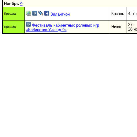
Ноябрь
^
Казань
4–7 
Прошла
Зиланткон
27–
Фестиваль кабинетных ролевых игр
Нижн
Прошла
28 н
«Кабинетко-Уикенд 9»