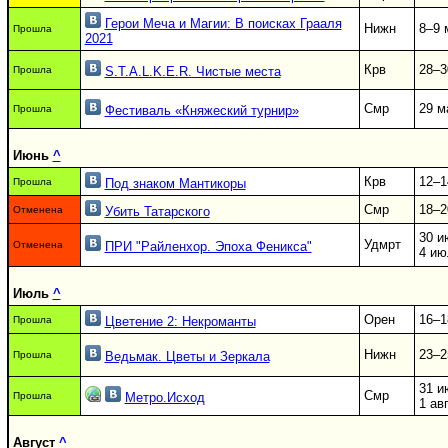
Герои Меча и Магии: В поисках Грааля
Нижн
8–9 
Прошла
2021
Крв
28–3
Прошла
S.T.A.L.K.E.R. Чистые места
Смр
29 м
Прошла
Фестиваль «Княжеский турнир»
Июнь
^
Крв
12–1
Прошла
Под знаком Мантикоры
Смр
18–2
Отменена
Убить Татарского
30 и
Удмрт
Отменена
ПРИ "Райленхор. Эпоха Феникса"
4 ию
Июль
^
Орен
16–1
Прошла
Цветение 2: Некроманты
Нижн
23–2
Прошла
Ведьмак. Цветы и Зеркала
31 и
Смр
Прошла
Метро.Исход
1 ав
Август
^