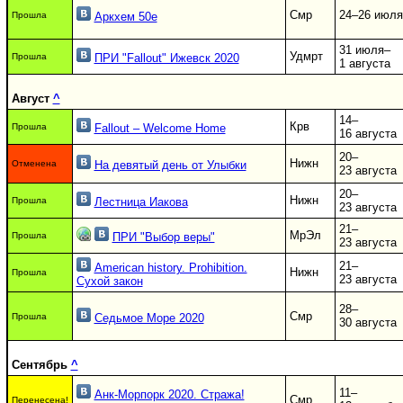
Смр
24–26 июля
Прошла
Аркхем 50е
31 июля–
Удмрт
Прошла
ПРИ "Fallout" Ижевск 2020
1 августа
Август
^
14–
Крв
Прошла
Fallout – Welcome Home
16 августа
20–
Нижн
Отменена
На девятый день от Улыбки
23 августа
20–
Нижн
Прошла
Лестница Иакова
23 августа
21–
МрЭл
Прошла
ПРИ "Выбор веры"
23 августа
21–
American history. Prohibition.
Нижн
Прошла
23 августа
Сухой закон
28–
Смр
Прошла
Седьмое Море 2020
30 августа
Сентябрь
^
11–
Анк-Морпорк 2020. Стража!
Смр
Перенесена!