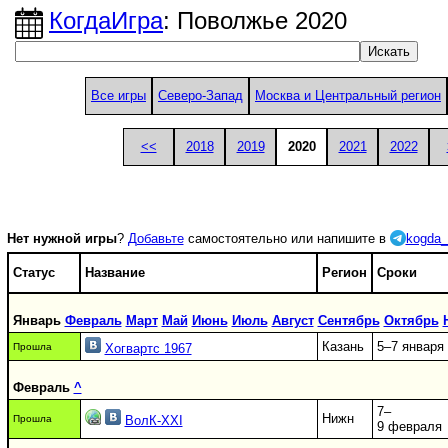
КогдаИгра
: Поволжье 2020
Все игры
Северо-Запад
Москва и Центральный регион
<<
2018
2019
2020
2021
2022
Нет нужной игры
?
Добавьте
самостоятельно или напишите в
kogda_
Статус
Название
Регион
Сроки
Январь
Февраль
Март
Май
Июнь
Июль
Август
Сентябрь
Октябрь
Казань
5–7 января
Прошла
Хогвартс 1967
Февраль
^
7–
Нижн
Прошла
ВолК-XXI
9 февраля