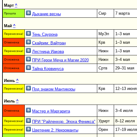
Март
^
Смр
7 марта
Прошла
Дыхание весны
Май
^
МрЭл
1–3 мая
Перенесена!
Тень Саурона
Крв
1–3 мая
Отменена
Скайрим: Вайтран
Нижн
1–3 мая
Перенесена!
Лестница Иакова
Нижн
3–4 мая
Отложена
ПРИ Герои Меча и Магии 2020
Сртв
29–31 мая
Отложена
Тайна Корвинуса
Июнь
^
Крв
12–13 июня
Перенесена!
Под знаком Мантикоры
Июль
^
Нижн
3–4 июля
Отменена
Мастер и Маргарита
Удмрт
8–12 июля
Перенесена!
ПРИ "Райленхор. Эпоха Феникса"
Орен
17–19 июля
Перенесена!
Цветение 2: Некроманты