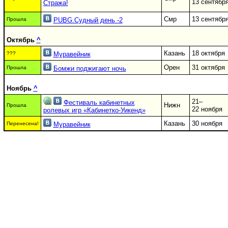
13 сентябр
Стража!
Смр
13 сентябр
Прошла
PUBG.Судный день -2
Октябрь
^
Казань
18 октября
???
Муравейник
Орен
31 октября
Прошла
Бомжи поджигают ночь
Ноябрь
^
21–
Фестиваль кабинетных
Нижн
Прошла
22 ноября
ролевых игр «Кабинетко-Уикенд»
Казань
30 ноября
Перенесена!
Муравейник