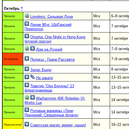
Октябрь
^
Мск
6–8 октяб
Прошла
Loveless. Седьмая Луна
Лихие 90-е: ЦЫГанский
Мск
7 октября
Прошла
Переполох
Omerta: One Night in Hong Kong
Мск
7 октября
Прошла
(второй прогон)
Мск
7–8 октяб
Прошла
Дом на Лунной
Мск
7–9 октяб
Отложена
Полисы : Грани Рассвета
Мск
8 октября
Прошла
Запах Были
Мск
13–15 окт
Прошла
На закате
Трактир "Око Бездны" 13
Мск
13–15 окт
Прошла
фиратонакреша
Warhammer 40K Roleplay VI:
Мск
14 октябр
Прошла
Mortis Lux
Ролевые маневры «Тени
Мск
14 октябр
Прошла
Преданий: Священные флаги»
Мск
19–22 окт
Перенесена!
Советская магия: время, назад!