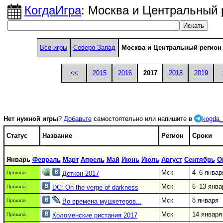
КогдаИгра
: Москва и Центральный 
Все игры
Северо-Запад
Москва и Центральный регион
<<
2015
2016
2017
2018
2019
Нет нужной игры
?
Добавьте
самостоятельно или напишите в
kogda_
Статус
Название
Регион
Сроки
Январь
Февраль
Март
Апрель
Май
Июнь
Июль
Август
Сентябрь
О
Мск
4–6 январ
Прошла
Деткон-2017
Мск
6–13 янва
Прошла
DC: On the verge of darkness
Мск
8 января
Прошла
Во времена мушкетеров...
Мск
14 января
Прошла
Коломенские ристания 2017