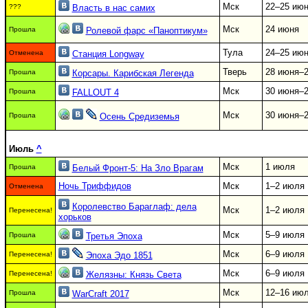
Мск
22–25 ию
???
Власть в нас самих
Мск
24 июня
Прошла
Ролевой фарс «Паноптикум»
Тула
24–25 ию
Отменена
Станция Longway
Тверь
28 июня–
Прошла
Корсары. Карибская Легенда
Мск
30 июня–
Прошла
FALLOUT 4
Мск
30 июня–
Прошла
Осень Средиземья
Июль
^
Мск
1 июля
Прошла
Белый Фронт-5: На Зло Врагам
Ночь Триффидов
Мск
1–2 июля
Отменена
Королевство Бараглаф: дела
Мск
1–2 июля
Перенесена!
хорьков
Мск
5–9 июля
Прошла
Третья Эпоха
Мск
6–9 июля
Перенесена!
Эпоха Эдо 1851
Мск
6–9 июля
Перенесена!
Желязны: Князь Света
Мск
12–16 ию
Прошла
WarCraft 2017