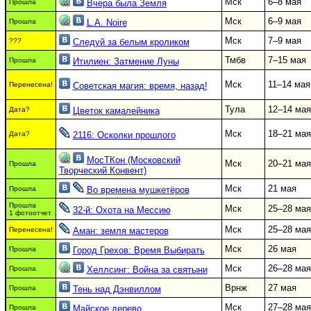
Мск
6–8 мая
Прошла
Вчера была Земля
Мск
6–9 мая
Прошла
L.A. Noire
Мск
7–9 мая
???
Следуй за белым кроликом
Тмбв
7–15 мая
Прошла
Итилиен: Затмение Луны
Мск
11–14 мая
Перенесена!
Советская магия: время, назад!
Тула
12–14 мая
Дата?
Цветок камалейника
Мск
18–21 мая
Дата?
2116: Осколки прошлого
МосТКон (Московский
Мск
20–21 мая
Прошла
Творческий Конвент)
Мск
21 мая
Прошла
Во времена мушкетёров
Прошла
Мск
25–28 мая
32-й: Охота на Мессию
1 фотоотчет
Мск
25–28 мая
Перенесена!
Аман: земля мастеров
Мск
26 мая
Прошла
Город Грехов: Время Выбирать
Мск
26–28 мая
Прошла
Хеллсинг: Война за святыни
Врнж
27 мая
Прошла
Тень над Дэнвиллом
Мск
27–28 мая
Прошла
Майское дерево