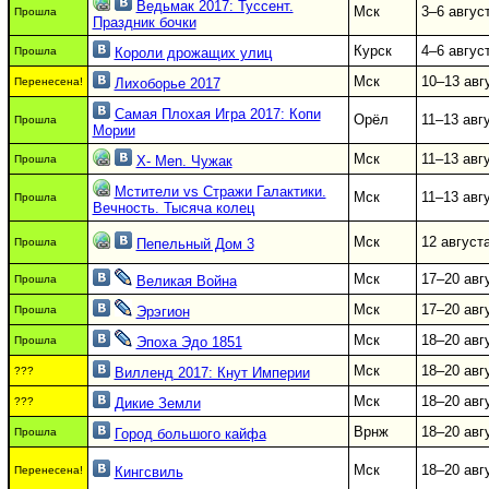
Ведьмак 2017: Туссент.
Мск
3–6 авгус
Прошла
Праздник бочки
Курск
4–6 авгус
Прошла
Короли дрожащих улиц
Мск
10–13 авг
Перенесена!
Лихоборье 2017
Самая Плохая Игра 2017: Копи
Орёл
11–13 авг
Прошла
Мории
Мск
11–13 авг
Прошла
X- Men. Чужак
Мстители vs Стражи Галактики.
Мск
11–13 авг
Прошла
Вечность. Тысяча колец
Мск
12 август
Прошла
Пепельный Дом 3
Мск
17–20 авг
Прошла
Великая Война
Мск
17–20 авг
Прошла
Эрэгион
Мск
18–20 авг
Прошла
Эпоха Эдо 1851
Мск
18–20 авг
???
Вилленд 2017: Кнут Империи
Мск
18–20 авг
???
Дикие Земли
Врнж
18–20 авг
Прошла
Город большого кайфа
Мск
18–20 авг
Перенесена!
Кингсвиль