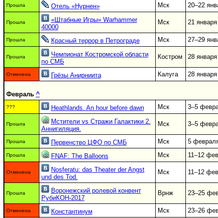
Мск
20–22 янв
Прошла
Отель «Нурнен»
«Штабные Игры» Warhammer
Мск
21 января
Прошла
40000
Мск
27–29 янв
Прошла
Красный террор в Петрограде
Чемпионат Костромской области
Костром
28 января
Прошла
по СМБ
Калуга
28 января
Отменена
Грёзы Анирниита
Февраль
^
Мск
3–5 февр
???
Heathlands. An hour before dawn
Мстители vs Стражи Галактики 2.
Мск
3–5 февр
Прошла
Аннигиляция.
Мск
5 феврал
Прошла
Первенство ЦФО по СМБ
Мск
11–12 фе
Прошла
FNAF: The Balloons
Nosferatu: das Theater der Angst
Мск
11–12 фе
Отменена
und des Tod.
Воронежский ролевой конвент
Врнж
23–25 фе
Прошла
РубиКОН-2017
Мск
23–26 фе
Отменена
Константинум