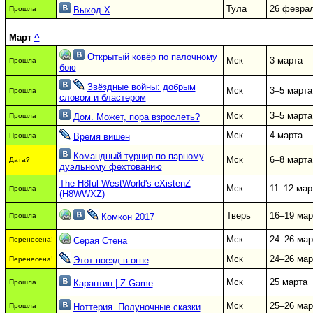
Тула
26 февра
Прошла
Выход Х
Март
^
Открытый ковёр по палочному
Мск
3 марта
Прошла
бою
Звёздные войны: добрым
Мск
3–5 марта
Прошла
словом и бластером
Мск
3–5 марта
Прошла
Дом. Может, пора взрослеть?
Мск
4 марта
Прошла
Время вишен
Командный турнир по парному
Мск
6–8 марта
Дата?
дуэльному фехтованию
The H8ful WestWorld's eXistenZ
Мск
11–12 мар
Прошла
(H8WWXZ)
Тверь
16–19 мар
Прошла
Комкон 2017
Мск
24–26 мар
Перенесена!
Серая Стена
Мск
24–26 мар
Перенесена!
Этот поезд в огне
Мск
25 марта
Прошла
Карантин | Z-Game
Мск
25–26 мар
Прошла
Ноттерия. Полуночные сказки