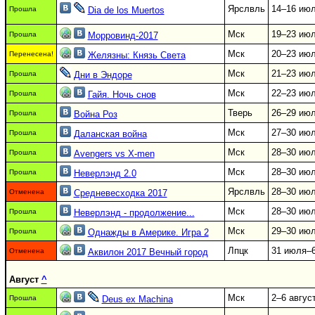
Ярслвль
14–16 ию
Прошла
Dia de los Muertos
Мск
19–23 ию
Прошла
Морровинд-2017
Мск
20–23 ию
Перенесена!
Желязны: Князь Света
Мск
21–23 ию
Прошла
Дни в Эндоре
Мск
22–23 ию
Прошла
Гайя. Ночь снов
Тверь
26–29 ию
Прошла
Война Роз
Мск
27–30 ию
Прошла
Даланская война
Мск
28–30 ию
Прошла
Avengers vs X-men
Мск
28–30 ию
Прошла
Неверлэнд 2.0
Ярслвль
28–30 ию
Отменена
Средневесходка 2017
Мск
28–30 ию
Прошла
Неверлэнд - продолжение...
Мск
29–30 ию
Прошла
Однажды в Америке. Игра 2
Лпцк
31 июля–6
Отменена
Аквилон 2017 Вечный город
Август
^
Мск
2–6 авгус
Прошла
Deus ex Machina