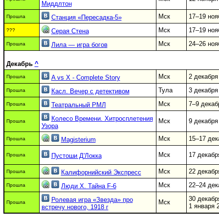
Миддлтон
Мск
17–19 ноя
Прошла
Станция «Пересадка-5»
Мск
17–19 ноя
???
Серая Стена
Мск
24–26 ноя
Прошла
Лила — игра богов
Декабрь
^
Мск
2 декабря
Прошла
A vs X - Complete Story
Тула
3 декабря
Прошла
Касл. Вечер с детективом
Мск
7–9 декаб
Прошла
Театральный РМЛ
Колесо Времени. Хитросплетения
Мск
9 декабря
Прошла
Узора
Мск
15–17 дек
Прошла
Magisterium
Мск
17 декабр
Прошла
Пустоши Д'Локка
Мск
22 декабр
Прошла
Калифорнийский Экспресс
Мск
22–24 дек
Прошла
Люди Х. Тайна F-6
30 декабр
Ролевая игра «Звезда» про
Мск
Прошла
1 января 
встречу нового, 1918 г