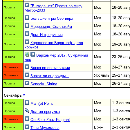
"Выхода нет" Проект по миру
Мск
18–20 авг
Прошла
Метро-2033
Мск
18–20 авг
Прошла
Большие игры Сергияра
Мск
18–20 авг
Прошла
Морровинд. Солстхейм
Мск
18–20 авг
Прошла
Дом. Интродукция
Королевство Бараглаф: дела
Мск
19–20 авг
Прошла
хорьков
Вархаммер 2017. Сумрачный
Мск
23–26 авг
Прошла
лес
Мск
24–27 авг
Отложена
Банка со светлячками
Ярслвль
25–27 авг
Отменена
Знают ли андроиды...
Мск
26–27 авг
Прошла
Sengoku Shrine
Сентябрь
^
Мск
1–3 сентя
Прошла
Main(e) Point
Мск
1–3 сентя
Прошла
Долгая прогулка
Мск
1–3 сентя
Отложена
Особняк Zouz Fragrant
Врнж
2–3 сентя
Прошла
Тени Музиллона