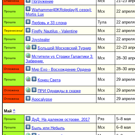
Мск
21–23 апр
Отменена
Погружение
Warhammer40KRoleplay(6 сезон):
Мск
22 апреля
Прошла
Mortis Lux
Тула
22 апреля
Прошла
Любовь и 33 слона
Мск
22 апреля
Перенесена!
Firefly Nautilus - Valentine
Мск
22 апреля
Прошла
Joystealer
Мск
22–23 апр
Прошла
Большой Московский Турнир
Мстители vs Стражи Галактики 3.
Мск
28–30 апр
Прошла
Забвение.
Мск
28–30 апр
Отложена
Мир Ехо - Восхождение Ордена
Мск
29 апреля
Прошла
Конец Света
Мск
29 апреля
Отложена
ПРИ Однажды в сказке
Мск
29 апреля
Отложена
Аpocalypse
Май
^
Ряз
5–8 мая
Прошла
ДнД: На далеком острове. 2017
Мск
6–8 мая
Прошла
Быль или Небыль