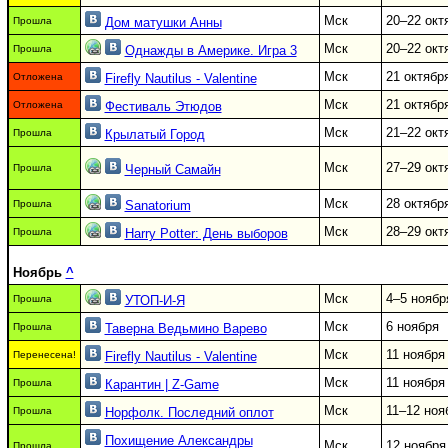
Мск
20–22 окт
Прошла
Дом матушки Анны
Мск
20–22 окт
Прошла
Однажды в Америке. Игра 3
Мск
21 октябр
Отложена
Firefly Nautilus - Valentine
Мск
21 октябр
Отложена
Фестиваль Этюдов
Мск
21–22 окт
Прошла
Крылатый Город
Мск
27–29 окт
Прошла
Черный Самайн
Мск
28 октябр
Прошла
Sanatorium
Мск
28–29 окт
Прошла
Harry Potter: День выборов
Ноябрь
^
Мск
4–5 ноябр
Прошла
УТОП-И-Я
Мск
6 ноября
Прошла
Таверна Ведьмино Варево
Мск
11 ноября
Перенесена!
Firefly Nautilus - Valentine
Мск
11 ноября
Прошла
Карантин | Z-Game
Мск
11–12 ноя
Прошла
Норфолк. Последний оплот
Похищение Александры
Мск
12 ноября
Прошла