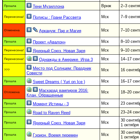
Врнж
2–3 сентя
Прошла
Тени Музиллона
Мск
7–9 сентя
Перенесена!
Полисы : Грани Рассвета
Мск
7–10 сент
Отменена
Арканум: Пар и Магия
Мск
8–10 сент
Прошла
Проект «Авалон»
Мск
9–10 сент
Перенесена!
Ядерный Союз. Новая Заря
Мск
14–17 сен
Перенесена!
Однажды в Америке. Игра 3
Место под Солнцем: Праздник
Мск
16 сентяб
???
Совести
Мск
16–17 сен
Прошла
Sweet Dreams ( Yuri on Ice )
Маскарад вампиров 2016:
Мск
18–20 сен
Отложена
Клан. Обращенные
Мск
23 сентяб
Прошла
Момент Истины - 3
Мск
23–24 сен
Прошла
Road to Raven Reed
30 сентяб
Мск
Прошла
Ядерный Союз. Новая Заря
1 октября
30 сентяб
Мск
Прошла
Гэрион. Время перемен
1 октября