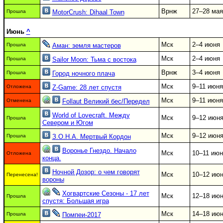
Врнж
27–28 мая
Прошла
MotorCrush: Dihaal Town
Июнь
^
Мск
2–4 июня
Прошла
Аман: земля мастеров
Мск
2–4 июня
Прошла
Sailor Moon: Тьма с востока
Врнж
3–4 июня
Прошла
Город ночного плача
Мск
9–11 июня
Отложена
Z-Game: 28 лет спустя
Мск
9–11 июня
Отменена
Follaut Великий бес/Передел
World of Lovecraft. Между
Мск
9–12 июн
Прошла
Севером и Югом
Мск
9–12 июн
Прошла
З.О.Н.А. Мертвый Кордон
Воронье Гнездо. Начало
Мск
10–11 июн
Отложена
конца.
Ночной Дозор: о чем говорят
Мск
10–12 ию
Перенесена!
вороны
Хогвартские Сезоны - 17 лет
Мск
12–18 ию
Прошла
спустя: Большая игра
Мск
14–18 ию
Прошла
Помпеи-2017