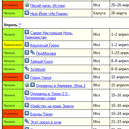
Мск
25–26 мар
Отложена
Песий двор. Истоки
Калуга
26 марта
Прошла
Нью-Йорк «На Грани»
Апрель
^
Самая Настоящая Ночь.
Мск
1–2 апрел
Прошла
Триединство
Мск
1–2 апрел
Перенесена!
Крылатый Город
Мск
1–23 апре
Прошла
ПодМосква
Мск
8–9 апрел
Прошла
Тайный Сыск
Мск
8–9 апрел
Прошла
SinWorld
Мск
15 апреля
Отложена
Город Греха
Мск
15 апреля
Прошла
Однажды в Америке. Игра 1
Однажды в Токио 2.5 -
Мск
15–16 апр
Прошла
Потерянная глава
Мск
15–16 апр
Прошла
Убийство на краю Земли
Мск
15–24 апр
Отложена
Банды Токио
Мск
21–23 апр
Прошла
Этот поезд в огне