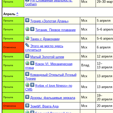
РИ Сломанная реальность:
Мск
29–30 мар
Прошла
Gotham
Апрель
^
Мск
5 апреля
Прошла
Турнир «Золотая Длань»
Мск
5–6 апрел
Прошла
Титаник. Первое плавание
Мск
5–6 апрел
Прошла
Танец с Драконами
Этого не могло здесь
Мск
6 апреля
Отменена
случиться
Мск
12 апреля
Прошла
Малый Золотой шлем
12–
Кокон VI. Механическая
Влад
Прошла
13 апреля
птица
Командный Открытый Лучный
Мск
13 апреля
Прошла
Турнир
Кубок «I love fitness» по
Мск
13 апреля
Прошла
СМБ
19–
Мск
Прошла
Дозоры: фальшивые зеркала
20 апреля
Мск
20 апреля
Отменена
ЗомбИ. Врата Ада