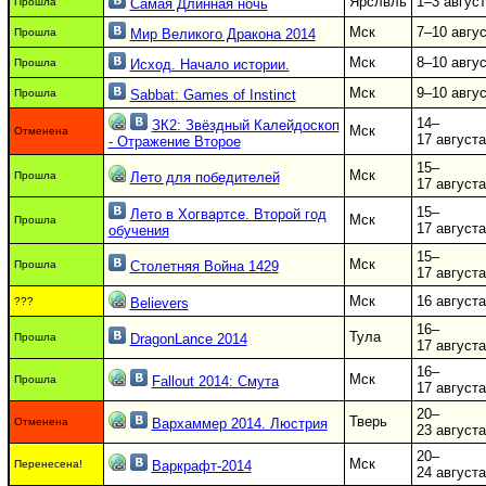
Ярслвль
1–3 авгус
Прошла
Самая Длинная ночь
Мск
7–10 авгу
Прошла
Мир Великого Дракона 2014
Мск
8–10 авгу
Прошла
Исход. Начало истории.
Мск
9–10 авгу
Прошла
Sabbat: Games of Instinct
14–
ЗК2: Звёздный Калейдоскоп
Мск
Отменена
17 августа
- Отражение Второе
15–
Мск
Прошла
Лето для победителей
17 августа
15–
Лето в Хогвартсе. Второй год
Мск
Прошла
17 августа
обучения
15–
Мск
Прошла
Столетняя Война 1429
17 августа
Мск
16 августа
???
Believers
16–
Тула
Прошла
DragonLance 2014
17 августа
16–
Мск
Прошла
Fallout 2014: Смута
17 августа
20–
Тверь
Отменена
Вархаммер 2014. Люстрия
23 августа
20–
Мск
Перенесена!
Варкрафт-2014
24 августа