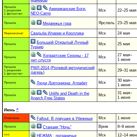
Маневры
Прошла
Американские Боги:
Мск
22–25 мая
1 рецензия
NEO-Camp
1 фотоотчет
Ярслвль
23–25 мая
Прошла
Медвежья гора
Свадьба Иларии и Кроллика
Мск
24 мая
Перенесена!
Большой Открытый Лучный
Мск
25 мая
Прошла
Турнир
27 мая–
Хогвартские Сезоны - 17
Мск
Прошла
1 июня
лет спустя
Прошла
РМЛ-2014 (Ролевой методический
Мск
29–31 мая
1 рецензия
лагерь)
1 фотоотчет
30 мая–
Мск
Прошла
Люди Дортониона: Атрабет
1 июня
31 мая–
Unlife and Death in the
Мск
Прошла
1 июня
Anarch Free States
Июнь
^
Мск
1 июня
Отменена
Fallout: В ловушке в Убежище
Врнж
8–9 июня
Прошла
Станция "Ночь"
Мск
12–14 июн
???
НЕЖМА : пограничье