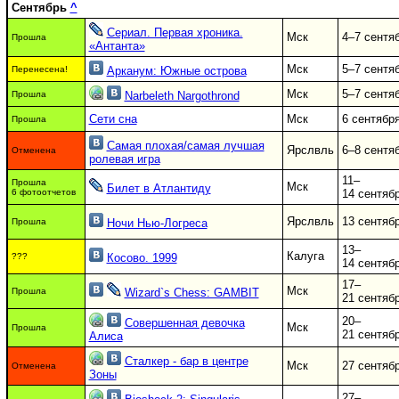
Сентябрь
^
Сериал. Первая хроника.
Мск
4–7 сентя
Прошла
«Антанта»
Мск
5–7 сентя
Перенесена!
Арканум: Южные острова
Мск
5–7 сентя
Прошла
Narbeleth Nargothrond
Сети сна
Мск
6 сентябр
Прошла
Самая плохая/самая лучшая
Ярслвль
6–8 сентя
Отменена
ролевая игра
11–
Прошла
Мск
Билет в Атлантиду
6 фотоотчетов
14 сентяб
Ярслвль
13 сентяб
Прошла
Ночи Нью-Логреса
13–
Калуга
???
Косово. 1999
14 сентяб
17–
Мск
Прошла
Wizard`s Chess: GAMBIT
21 сентяб
20–
Совершенная девочка
Мск
Прошла
21 сентяб
Алиса
Сталкер - бар в центре
Мск
27 сентяб
Отменена
Зоны
27–