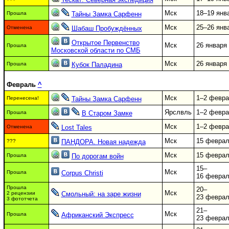
Мск
18–19 янв
Прошла
Тайны Замка Сарфенн
Мск
25–26 янв
Отменена
Шабаш Пробуждённых
Открытое Первенство
Мск
26 января
Прошла
Московской области по СМБ
Мск
26 января
Прошла
Кубок Паладина
Февраль
^
Мск
1–2 февр
Перенесена!
Тайны Замка Сарфенн
Ярслвль
1–2 февр
Прошла
В Старом Замке
Мск
1–2 февр
Отменена
Lost Tales
Мск
15 февра
???
ПАНДОРА. Новая надежда
Мск
15 февра
Прошла
По дорогам войн
15–
Мск
Прошла
Corpus Christi
16 февра
Прошла
20–
Мск
2 рецензии
Смольный: на заре жизни
23 февра
3 фототчета
21–
Мск
Прошла
Африканский Экспресс
23 февра