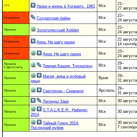
21–
Мск
???
Уроки и жизнь в Хогвартс. 1981
27 августа
22–
Мск
Отложена
Солдатские байки
24 августа
22–
Мск
Прошла
Золотолесский Хоббит
24 августа
22 август
Мск
Отменена
Акра. Ни шагу назад
14 сентяб
23–
Мск
Отменена
Акра. Ни шагу назад
24 августа
29–
Прошла
Мск
Темная Башня: Тодэштаун
2 фототчета
31 августа
29–
Магия, вера и дубовый
Врнж
Прошла
31 августа
дрын
29–
Ярслвль
Прошла
Светлячок - Серенити
31 августа
Мск
30 августа
Прошла
Легенды Зари
S.T.A.L.K.E.R.: Набилес
Мск
30 августа
Прошла
2014
30 август
Тайный Город 2014:
Мск
Прошла
7 сентябр
Последний рубеж