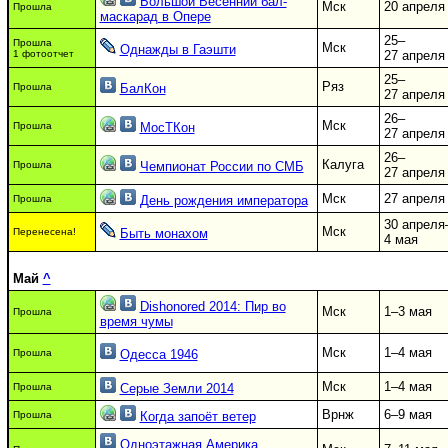
Большой Весенний бал-
Мск
20 апреля
Прошла
маскарад в Опере
25–
Прошла
Мск
Однажды в Гаэшти
1 фотоотчет
27 апреля
25–
Ряз
Прошла
БалКон
27 апреля
26–
Мск
Прошла
МосТКон
27 апреля
26–
Калуга
Прошла
Чемпионат России по СМБ
27 апреля
Мск
27 апреля
Прошла
День рождения императора
30 апреля
Мск
Перенесена!
Быть монахом
4 мая
Май
^
Dishonored 2014: Пир во
Мск
1–3 мая
Прошла
время чумы
Мск
1–4 мая
Прошла
Одесса 1946
Мск
1–4 мая
Прошла
Серые Земли 2014
Врнж
6–9 мая
Прошла
Когда запоёт ветер
Одноэтажная Америка.