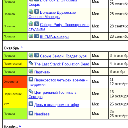
Bioshock 2: Singularis
Мск
Прошла
28 сентяб
Cuspis
Большие Дружеские
Мск
28 сентяб
Прошла
Осенние Маневры
College Party: Посвящение в
Мск
28 сентяб
Прошла
студенты
Мск
28 сентяб
Прошла
III СМБ-манёвры
Октябрь
^
Мск
3–5 октяб
Прошла
Серые Земли: Грядет буря
Мск
4–5 октяб
Перенесена!
The Last Stand: Population Dead
Мск
8 октября
Прошла
Партизан
11–
Перекресток четырех времен -
Мск
Отменена
12 октябр
пандемия
16–
Центральный Госпиталь
Мск
Перенесена!
19 октябр
Сектора
Мск
25 октябр
???
День в холодном октябре
25–
Мск
Прошла
Needless
26 октябр
Ноябрь
^