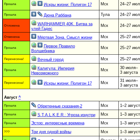
Мск
24–27 июл
Прошла
Искры жизни: Полигон 17
Тула
24–27 июл
Прошла
Дюна Раббана
WARHAMMER 40K. Битва за
Мск
24–27 июл
Отложена
улей Гадес
Мск
25–27 июл
Отменена
Мёртвая Зона. Смысл жизни
Первое Правило
Мск
25–27 июл
Прошла
Волшебника
Мск
25–27 июл
Перенесена!
Вечный город
30 июля–
Калигула: Империя
Мск
Прошла
3 августа
Невозможного
31 июля–
Мск
Перенесена!
Искры жизни: Полигон 17
3 августа
Август
^
Мск
1–2 авгус
Прошла
Обретенные сказания-2
Мск
1–3 авгус
Прошла
S.T.A.L.K.E.R.: Угроза изнутри
Эстор: интересные времена
Мск
1–3 авгус
Прошла
Три дня одной войны
Мск
1–3 авгус
???