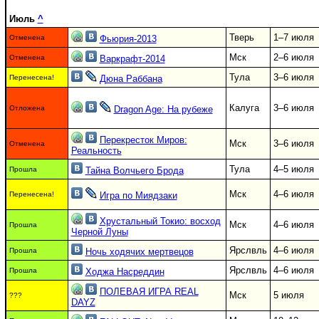
Июль
^
Тверь
1–7 июля
Отменена
Фьюрия-2013
Мск
2–6 июля
Отменена
Варкрафт-2014
Тула
3–6 июля
Перенесена!
Дюна Раббана
Калуга
3–6 июля
Отложена
Dragon Age: На рубеже
Перекресток Миров:
Мск
3–6 июля
Отменена
Реальность
Тула
4–5 июля
Прошла
Тайна Волчьего Брода
Мск
4–6 июля
Перенесена!
Игра по Миядзаки
Хрустальный Токио: восход
Мск
4–6 июля
Прошла
Черной Луны
Ярслвль
4–6 июля
Прошла
Ночь ходячих мертвецов
Ярслвль
4–6 июля
Прошла
Ходжа Насреддин
ПОЛЕВАЯ ИГРА REAL
Мск
5 июля
???
DAYZ