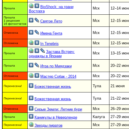
BioShock: на грани
Мск
12–14 июн
Прошла
Восторга
Прошла
Мск
12–15 июн
1 рецензия
Святое Лето
16 фотоотчетов
Мск
12–15 июн
Отменена
Имена Гента
Мск
12–15 июн
Отложена
In Tenebris
Застава Встреч:
Мск
13–15 июн
Прошла
однажды в Японии
Мск
20–22 июн
Прошла
Игра по Миядзаки
Мск
20–22 июн
Отложена
Мастер Собак - 2014
Тула
21 июня
Перенесена!
Божественная жизнь
Тула
21–22 июн
Перенесена!
Божественная жизнь
Мск
26–29 июн
Отменена
Серые Земли: Летние бури
Калуга
27–29 июн
Прошла
Каникулы в Неверленде
Мск
27–29 июн
Перенесена!
Звезды пиратов