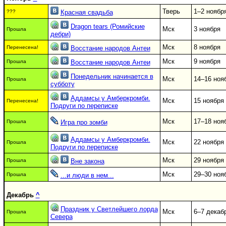
Тверь
1–2 ноябр
???
Красная свадьба
Dragon tears (Ромийские
Мск
3 ноября
Прошла
дебри)
Мск
8 ноября
Перенесена!
Восстание народов Антеи
Мск
9 ноября
Прошла
Восстание народов Антеи
Понедельник начинается в
Мск
14–16 ноя
Прошла
субботу
Аддамсы у Амберкромби.
Мск
15 ноября
Перенесена!
Подруги по переписке
Мск
17–18 ноя
Прошла
Игра про зомби
Аддамсы у Амберкромби.
Мск
22 ноября
Прошла
Подруги по переписке
Мск
29 ноября
Прошла
Вне закона
Мск
29–30 ноя
Прошла
...и люди в нем...
Декабрь
^
Праздник у Светлейшего лорда
Мск
6–7 декаб
Прошла
Севера