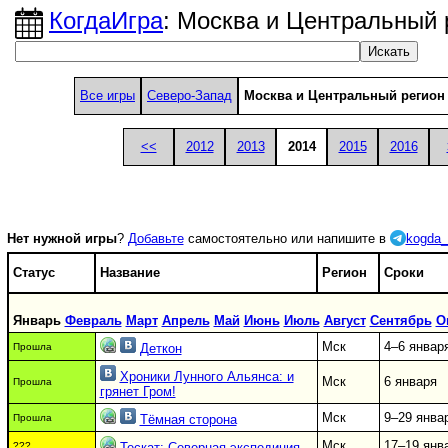
КогдаИгра
: Москва и Центральный 
Все игры
Северо-Запад
Москва и Центральный регион
<<
2012
2013
2014
2015
2016
Нет нужной игры
?
Добавьте
самостоятельно или напишите в
kogda_
Статус
Название
Регион
Сроки
Январь
Февраль
Март
Апрель
Май
Июнь
Июль
Август
Сентябрь
О
Мск
4–6 январ
Прошла
Деткон
Хроники Лунного Альянса: и
Мск
6 января
Прошла
грянет Гром!
Мск
9–29 янва
Прошла
Тёмная сторона
Мск
17–19 янв
???
Тескат: Северная экспедиция