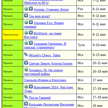
Мск
7–11 мая
Прошла
Welcome to 60`s!
Ряз
8–11 мая
Прошла
Ангмар. Сумерки Эпохи
Мск
8–11 мая
Прошла
Где моя вода?
Хроники Ехо: Время
Мск
8–11 мая
Прошла
перемен
BioShock: на грани
Мск
8–11 мая
Перенесена!
Восторга
Сказания Гардорры: В
Тула
9–10 мая
Прошла
поисках утраченного
Мск
9–13 мая
Прошла
Wizard’s Chess: Tabia
Мск
10–11 мая
Прошла
Святая Земля: Клетка Гончих
Хогвартс-76. На пороге
Мск
16–18 мая
Прошла
настоящей войны
Свадьба Иларии и Кроллика
Мск
17 мая
Прошла
Вархаммер 2014. Люстрия.
Мск
17–18 мая
Прошла
Тлакс
Мск
17–18 мая
Прошла
После Гаваней
Большие Дружеские Весенние
Мск
18 мая
Прошла