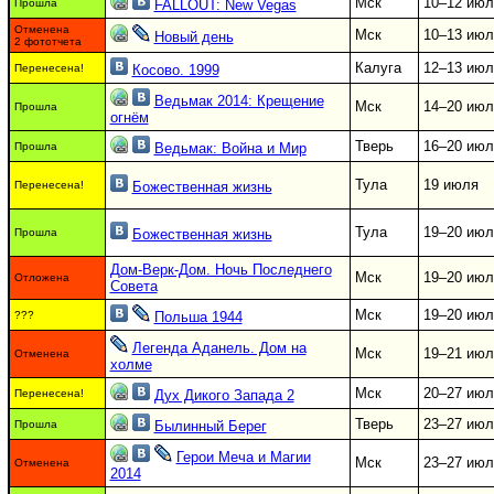
Мск
10–12 июл
Прошла
FALLOUT: New Vegas
Отменена
Мск
10–13 июл
Новый день
2 фототчета
Калуга
12–13 июл
Перенесена!
Косово. 1999
Ведьмак 2014: Крещение
Мск
14–20 июл
Прошла
огнём
Тверь
16–20 июл
Прошла
Ведьмак: Война и Мир
Тула
19 июля
Перенесена!
Божественная жизнь
Тула
19–20 июл
Прошла
Божественная жизнь
Дом-Верк-Дом. Ночь Последнего
Мск
19–20 июл
Отложена
Совета
Мск
19–20 июл
???
Польша 1944
Легенда Аданель. Дом на
Мск
19–21 июл
Отменена
холме
Мск
20–27 июл
Перенесена!
Дух Дикого Запада 2
Тверь
23–27 июл
Прошла
Былинный Берег
Герои Меча и Магии
Мск
23–27 июл
Отменена
2014