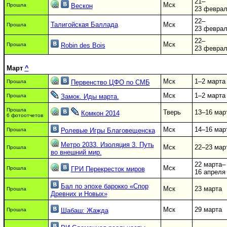
21–
Мск
Прошла
Вескон
23 февра
22–
Талигойская Баллада
Мск
Прошла
23 февра
22–
Мск
Прошла
Robin des Bois
23 февра
Март
^
Мск
1–2 марта
Прошла
Первенство ЦФО по СМБ
Мск
1–2 марта
Прошла
Замок. Иды марта.
Прошла
Тверь
13–16 мар
Комкон 2014
6 фотоотчетов
Мск
14–16 мар
Прошла
Ролевые Игры Благовещенска
Метро 2033. Изоляция 3. Путь
Мск
22–23 мар
Прошла
во внешний мир.
22 марта–
Мск
Прошла
ГРИ Перекресток миров
16 апреля
Бал по эпохе барокко «Спор
Мск
23 марта
Прошла
Древних и Новых»
Мск
29 марта
Прошла
Шабаш: Жажда