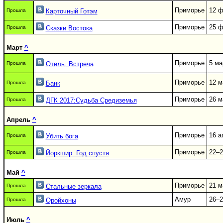
Приморье
12 
Прошла
Карточный Готэм
Приморье
25 
Прошла
Сказки Востока
Март
^
Приморье
5 ма
Прошла
Отель. Встреча
Приморье
12 м
Прошла
Банк
Приморье
26 м
Прошла
ДГК 2017:Судьба Средиземья
Апрель
^
Приморье
16 а
Прошла
Убить бога
Приморье
22–2
Прошла
Йоркшир. Год спустя
Май
^
Приморье
21 м
Прошла
Стальные зеркала
Амур
26–2
Прошла
Оройхоны
Июль
^