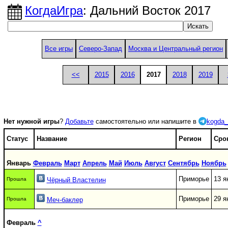
КогдаИгра
: Дальний Восток 2017
Все игры
Северо-Запад
Москва и Центральный регион
<<
2015
2016
2017
2018
2019
Нет нужной игры
?
Добавьте
самостоятельно или напишите в
kogda_
Статус
Название
Регион
Сро
Январь
Февраль
Март
Апрель
Май
Июль
Август
Сентябрь
Ноябрь
Приморье
13 я
Прошла
Чёрный Властелин
Приморье
29 я
Прошла
Меч-баклер
Февраль
^