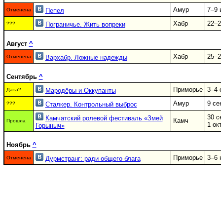
Амур
7–9 
Отменена
Пепел
Хабр
22–2
???
Пограничье. Жить вопреки
Август
^
Хабр
25–2
Отменена
Вархабр. Ложные надежды
Сентябрь
^
Приморье
3–4 
Дата?
Мародёры и Оккупанты
Амур
9 се
???
Сталкер. Контрольный выброс
30 с
Камчатский ролевой фестиваль «Змей
Камч
Прошла
1 ок
Горыныч»
Ноябрь
^
Приморье
3–6 
Отменена
Дурмстранг: ради общего блага