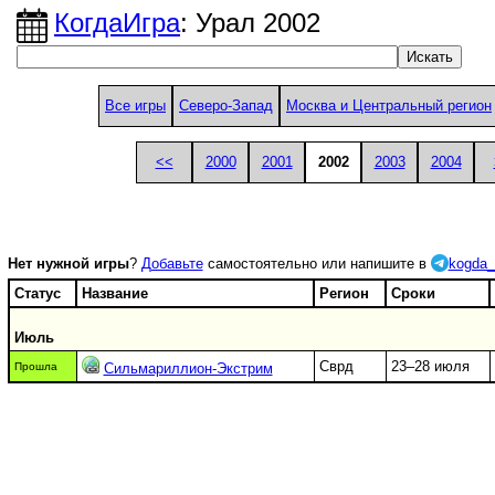
КогдаИгра
: Урал 2002
Все игры
Северо-Запад
Москва и Центральный регион
<<
2000
2001
2002
2003
2004
Нет нужной игры
?
Добавьте
самостоятельно или напишите в
kogda_
Статус
Название
Регион
Сроки
Июль
Сврд
23–28 июля
Прошла
Сильмариллион-Экстрим