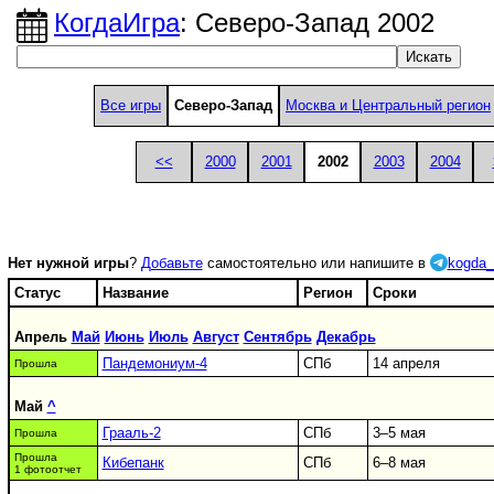
КогдаИгра
: Северо-Запад 2002
Все игры
Северо-Запад
Москва и Центральный регион
<<
2000
2001
2002
2003
2004
Нет нужной игры
?
Добавьте
самостоятельно или напишите в
kogda_
Статус
Название
Регион
Сроки
Апрель
Май
Июнь
Июль
Август
Сентябрь
Декабрь
Пандемониум-4
СПб
14 апреля
Прошла
Май
^
Грааль-2
СПб
3–5 мая
Прошла
Прошла
Кибепанк
СПб
6–8 мая
1 фотоотчет