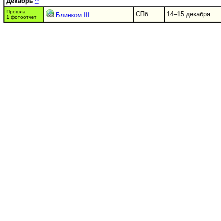
Декабрь
^
Прошла
СПб
14–15 декабря
Блинком III
1 фотоотчет