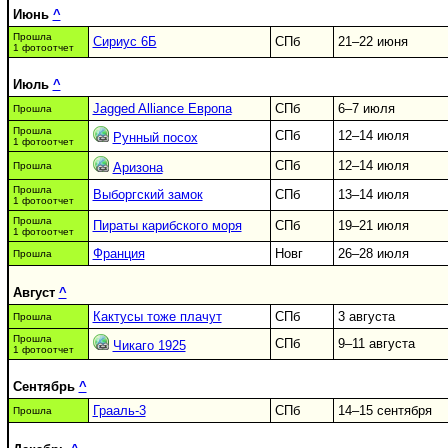
Июнь
^
Прошла
Сириус 6Б
СПб
21–22 июня
1 фотоотчет
Июль
^
Jagged Alliance Европа
СПб
6–7 июля
Прошла
Прошла
СПб
12–14 июля
Рунный посох
1 фотоотчет
СПб
12–14 июля
Прошла
Аризона
Прошла
Выборгский замок
СПб
13–14 июля
1 фотоотчет
Прошла
Пираты карибского моря
СПб
19–21 июля
1 фотоотчет
Франция
Новг
26–28 июля
Прошла
Август
^
Кактусы тоже плачут
СПб
3 августа
Прошла
Прошла
СПб
9–11 августа
Чикаго 1925
1 фотоотчет
Сентябрь
^
Грааль-3
СПб
14–15 сентября
Прошла