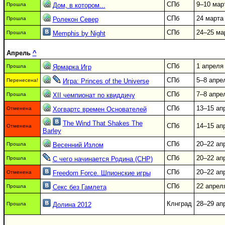
СПб
9–10 мар
Прошла
Дом, в котором...
СПб
24 марта
Прошла
Ролекон Север
СПб
24–25 ма
Прошла
Memphis by Night
Апрель
^
СПб
1 апреля
Прошла
Ярмарка Игр
СПб
5–8 апре
Перенесена!
Игра: Princes of the Universe
СПб
7–8 апре
Прошла
XII чемпионат по квиддичу
СПб
13–15 ап
Отменена
Хогвартс времен Основателей
The Wind That Shakes The
СПб
14–15 ап
Отменена
Barley
СПб
20–22 ап
Прошла
Весенний Излом
СПб
20–22 ап
Прошла
С чего начинается Родина (СНР)
СПб
20–22 ап
Отменена
Freedom Force. Шпионские игры
СПб
22 апрел
Прошла
Секс без Гамлета
Клнград
28–29 ап
Прошла
Долина 2012