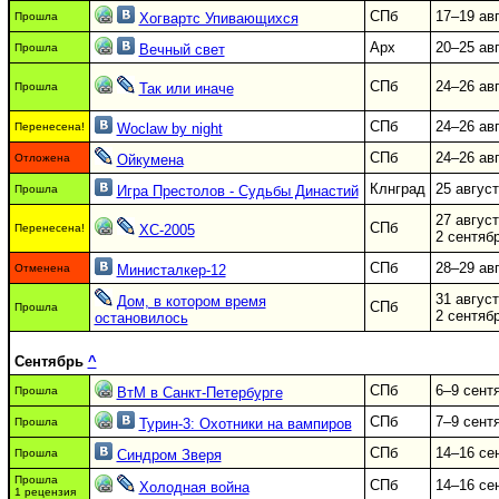
СПб
17–19 ав
Прошла
Хогвартс Упивающихся
Арх
20–25 ав
Прошла
Вечный свет
СПб
24–26 ав
Прошла
Так или иначе
СПб
24–26 ав
Перенесена!
Woclaw by night
СПб
24–26 ав
Отложена
Ойкумена
Клнград
25 авгус
Прошла
Игра Престолов - Судьбы Династий
27 авгус
СПб
Перенесена!
ХС-2005
2 сентяб
СПб
28–29 ав
Отменена
Министалкер-12
31 авгус
Дом, в котором время
СПб
Прошла
2 сентяб
остановилось
Сентябрь
^
СПб
6–9 сент
Прошла
ВтМ в Санкт-Петербурге
СПб
7–9 сент
Прошла
Турин-3: Охотники на вампиров
СПб
14–16 се
Прошла
Синдром Зверя
Прошла
СПб
14–16 се
Холодная война
1 рецензия