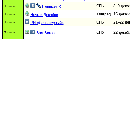
СПб
8–9 дека
Прошла
Блинком XIII
Клнград
15 декаб
Прошла
Ночь в Декабре
СПб
21–22 де
Прошла
РИ «День первый»
СПб
22 декаб
Прошла
Бал Богов