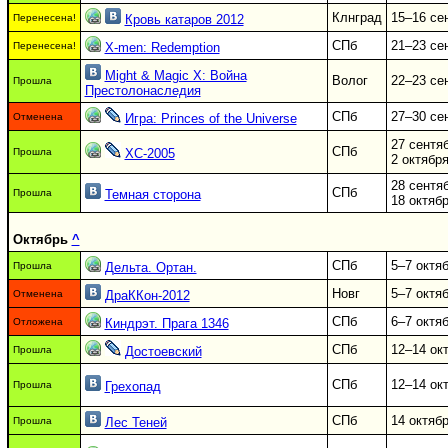
Клнград
15–16 се
Перенесена!
Кровь катаров 2012
СПб
21–23 се
Перенесена!
X-men: Redemption
Might & Magic X: Война
Волог
22–23 се
Прошла
Престолонаследия
СПб
27–30 се
Отменена
Игра: Princes of the Universe
27 сентя
СПб
Прошла
ХС-2005
2 октябр
28 сентя
СПб
Прошла
Темная сторона
18 октяб
Октябрь
^
СПб
5–7 октя
Прошла
Дельта. Ортан.
Новг
5–7 октя
Отменена
ДраККон-2012
СПб
6–7 октя
Отложена
Киндрэт. Прага 1346
СПб
12–14 ок
Прошла
Достоевский
СПб
12–14 ок
Прошла
Грехопад
СПб
14 октяб
Прошла
Лес Теней