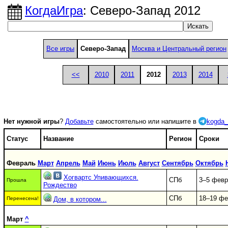
КогдаИгра
: Северо-Запад 2012
Все игры
Северо-Запад
Москва и Центральный регион
<<
2010
2011
2012
2013
2014
Нет нужной игры
?
Добавьте
самостоятельно или напишите в
kogda_
Статус
Название
Регион
Сроки
Февраль
Март
Апрель
Май
Июнь
Июль
Август
Сентябрь
Октябрь
Хогвартс Упивающихся.
СПб
3–5 февр
Прошла
Рождество
СПб
18–19 фе
Перенесена!
Дом, в котором...
Март
^