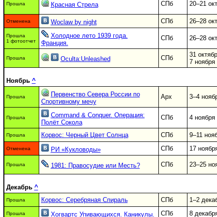
СПб
20–21 ок
Прошла
Красная Стрела
СПб
26–28 ок
Отменена
Woclaw by night
Холодное лето 1939 года.
Прошла
СПб
26–28 ок
1 фотоотчет
Франция.
31 октяб
СПб
Прошла
Oculta:Unleashed
7 ноября
Ноябрь
^
Первенство Севера России по
Арх
3–4 нояб
Прошла
Спортивному мечу
Command & Conquer. Операция:
СПб
4 ноября
Прошла
Полёт Сокола
Корвос: Черный Цвет Солнца
СПб
9–11 ноя
Прошла
СПб
17 ноябр
Отменена
РИ «Кукловоды»
СПб
23–25 но
Прошла
1981: Правосудие или Месть?
Декабрь
^
Корвос: Серебряная Спираль
СПб
1–2 дека
Прошла
СПб
8 декабр
Прошла
Хогвартс Упивающихся. Каникулы.