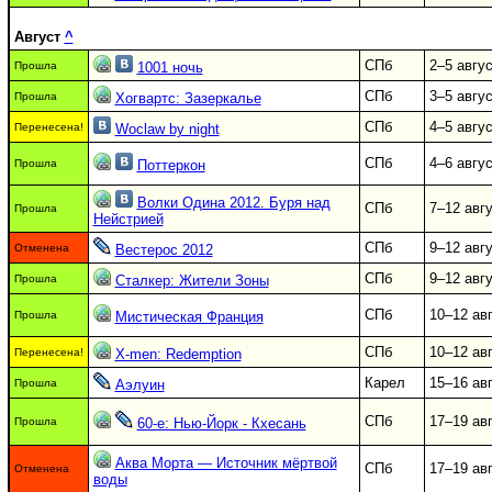
Август
^
СПб
2–5 авгу
Прошла
1001 ночь
СПб
3–5 авгу
Прошла
Хогвартс: Зазеркалье
СПб
4–5 авгу
Перенесена!
Woclaw by night
СПб
4–6 авгу
Прошла
Поттеркон
Волки Одина 2012. Буря над
СПб
7–12 авг
Прошла
Нейстрией
СПб
9–12 авг
Отменена
Вестерос 2012
СПб
9–12 авг
Прошла
Сталкер: Жители Зоны
СПб
10–12 ав
Прошла
Мистическая Франция
СПб
10–12 ав
Перенесена!
X-men: Redemption
Карел
15–16 ав
Прошла
Аэлуин
СПб
17–19 ав
Прошла
60-е: Нью-Йорк - Кхесань
Аква Морта — Источник мёртвой
СПб
17–19 ав
Отменена
воды