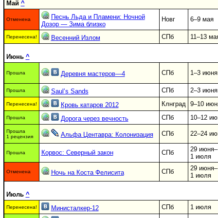
Май
^
Песнь Льда и Пламени: Ночной
Новг
6–9 мая
Отменена
Дозор — Зима близко
СПб
11–13 ма
Перенесена!
Весенний Излом
Июнь
^
СПб
1–3 июня
Прошла
Деревня мастеров—4
СПб
2–3 июня
Прошла
Saul’s Sands
Клнград
9–10 июн
Перенесена!
Кровь катаров 2012
СПб
10–12 ию
Прошла
Дорога через вечность
Прошла
СПб
22–24 ию
Альфа Центавра: Колонизация
1 рецензия
29 июня–
Корвос: Северный закон
СПб
Прошла
1 июля
29 июня–
СПб
Отменена
Ночь на Коста Фелисита
1 июля
Июль
^
СПб
1 июля
Перенесена!
Министалкер-12