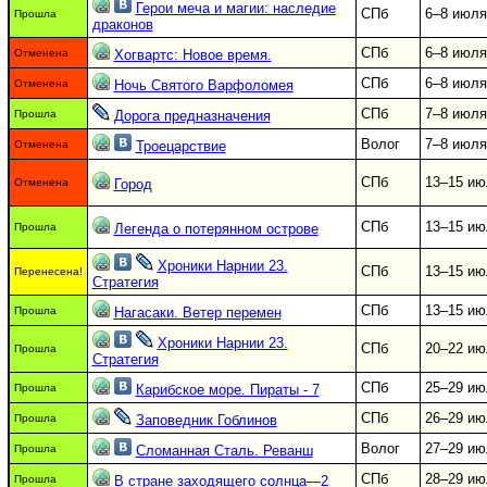
Герои меча и магии: наследие
СПб
6–8 июля
Прошла
драконов
СПб
6–8 июля
Отменена
Хогвартс: Новое время.
СПб
6–8 июля
Отменена
Ночь Святого Варфоломея
СПб
7–8 июля
Прошла
Дорога предназначения
Волог
7–8 июля
Отменена
Троецарствие
СПб
13–15 ию
Отменена
Город
СПб
13–15 ию
Прошла
Легенда о потерянном острове
Хроники Нарнии 23.
СПб
13–15 ию
Перенесена!
Стратегия
СПб
13–15 ию
Прошла
Нагасаки. Ветер перемен
Хроники Нарнии 23.
СПб
20–22 ию
Прошла
Стратегия
СПб
25–29 ию
Прошла
Карибское море. Пираты - 7
СПб
26–29 ию
Прошла
Заповедник Гоблинов
Волог
27–29 ию
Прошла
Сломанная Сталь. Реванш
СПб
28–29 ию
Прошла
В стране заходящего солнца—2