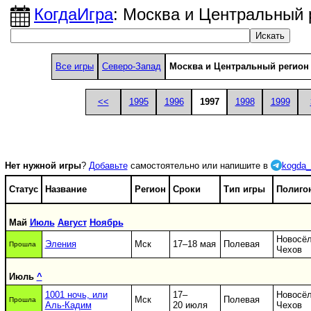
КогдаИгра
: Москва и Центральный 
Все игры
Северо-Запад
Москва и Центральный регион
<<
1995
1996
1997
1998
1999
Нет нужной игры
?
Добавьте
самостоятельно или напишите в
kogda_
Статус
Название
Регион
Сроки
Тип игры
Полиго
Май
Июль
Август
Ноябрь
Новосёл
Эления
Мск
17–18 мая
Полевая
Прошла
Чехов
Июль
^
1001 ночь, или
17–
Новосёл
Мск
Полевая
Прошла
Аль-Кадим
20 июля
Чехов