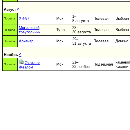
Август
^
1–
ХИ-97
Мск
Полевая
Выбран
Прошла
8 августа
Магический
28–
Тула
Полевая
Выбран
Прошла
тpеугольник
30 августа
29–
Арканар
Мск
Полевая
Донино
Прошла
31 августа
Ноябрь
^
21–
камено
Охота за
Мск
Подземная
Прошла
23 ноября
Кисели
Жезлом