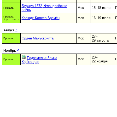
Буржуа 1572, Фландрийские
Мск
15–18 июля
П
Прошла
войны
Прошла
Каскад: Колесо Времён
Мск
16–19 июля
П
2 фототчета
Август
^
27–
Орден Манускрипта
Мск
П
Прошла
29 августа
Ноябрь
^
20–
Подземелья Замка
Мск
П
Прошла
22 ноября
Кар'хандар