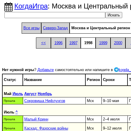
КогдаИгра
: Москва и Центральный 
Все игры
Северо-Запад
Москва и Центральный регион
<<
1996
1997
1998
1999
2000
Нет нужной игры
?
Добавьте
самостоятельно или напишите в
kogda_
Статус
Название
Регион
Сроки
Т
Май
Июль
Август
Ноябрь
Сокровища Нифлунгов
Мск
9–10 мая
П
Прошла
Июль
^
Малый Кринн
Мск
2–4 июля
П
Прошла
Каскад: Фаэрские войны
Мск
9–12 июля
П
Прошла