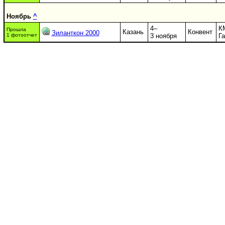
Ноябрь
^
4–
К
Прошла
Казань
Конвент
Зиланткон 2000
1 фотоотчет
3 ноября
Г