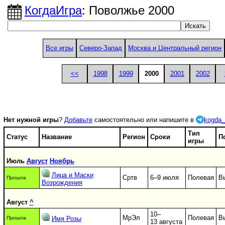
КогдаИгра
: Поволжье 2000
Все игры
Северо-Запад
Москва и Центральный регион
<<
1998
1999
2000
2001
2002
Нет нужной игры
?
Добавьте
самостоятельно или напишите в
kogda_
Тип
Статус
Название
Регион
Сроки
П
игры
Июль
Август
Ноябрь
Лица и Маски
Сртв
6–9 июля
Полевая
В
Прошла
Возрождения
Август
^
10–
МрЭл
Полевая
В
Прошла
Имя Розы
13 августа