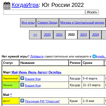
КогдаИгра
: Юг России 2022
Все игры
Северо-Запад
Москва и Центральный регион
<<
2020
2021
2022
2023
2024
Нет нужной игры
?
Добавьте
самостоятельно или напишите в
kogda_
Статус
Название
Регион
Сроки
Март
Май
Июнь
Июль
Август
Октябрь
Крсдар
5–6 марта
Перенесена!
Башня Кои
Крсдар
11–13 марта
Прошла
Башня Кои
Май
^
Крым
1–9 мая
Дата?
Походная РИ "Одиссея"