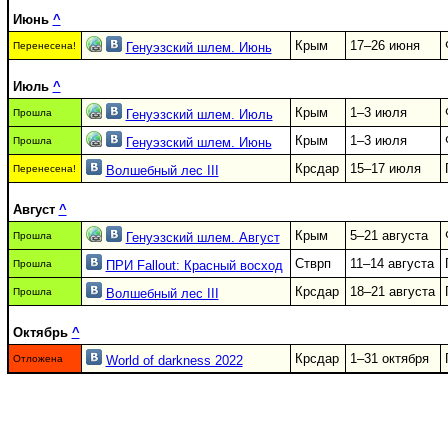
Июнь
^
Крым
17–26 июня
Перенесена!
Генуэзский шлем. Июнь
Июль
^
Крым
1–3 июля
Прошла
Генуэзский шлем. Июль
Крым
1–3 июля
Прошла
Генуэзский шлем. Июнь
Крсдар
15–17 июля
Перенесена!
Волшебный лес III
Август
^
Крым
5–21 августа
Прошла
Генуэзский шлем. Август
Стврп
11–14 августа
Прошла
ПРИ Fallout: Красный восход
Крсдар
18–21 августа
Прошла
Волшебный лес III
Октябрь
^
Крсдар
1–31 октября
Отложена
World of darkness 2022