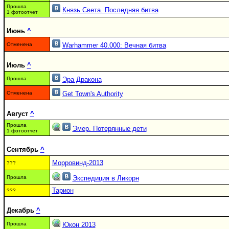
Прошла
Князь Света. Последняя битва
1 фотоотчет
Июнь
^
Отменена
Warhammer 40.000: Вечная битва
Июль
^
Прошла
Эра Дракона
Отменена
Get Town's Authority
Август
^
Прошла
Эмер. Потерянные дети
1 фотоотчет
Сентябрь
^
Морровинд-2013
???
Прошла
Экспедиция в Ликорн
Тарион
???
Декабрь
^
Прошла
Юкон 2013