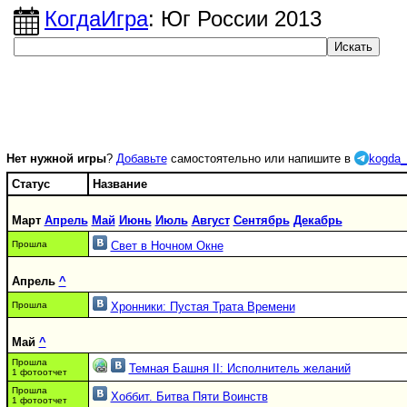
КогдаИгра
: Юг России 2013
Нет нужной игры
?
Добавьте
самостоятельно или напишите в
kogda_
Статус
Название
Март
Апрель
Май
Июнь
Июль
Август
Сентябрь
Декабрь
Прошла
Свет в Ночном Окне
Апрель
^
Прошла
Хронники: Пустая Трата Времени
Май
^
Прошла
Темная Башня II: Исполнитель желаний
1 фотоотчет
Прошла
Хоббит. Битва Пяти Воинств
1 фотоотчет