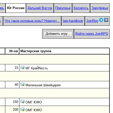
ирь
Юг России
Дальний Восток
Поволжье
Беларусь
Зарубежье
с
Что такое ролевые игры? Новичку...
larp-handbook
JoinRpg
Войти через JoinRPG
Иг-ов
Мастерская группа
15
МГ КраЙNость
40
Маленькая Швейцария
150
ОМГ ЮФО
200
ОМГ ЮФО