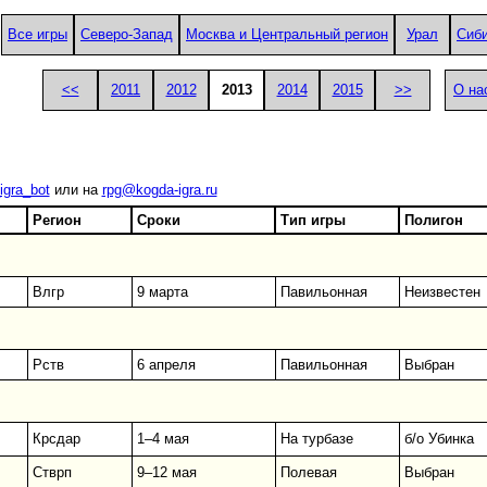
Все игры
Северо-Запад
Москва и Центральный регион
Урал
Сиб
<<
2011
2012
2013
2014
2015
>>
О на
igra_bot
или на
rpg@kogda-igra.ru
Регион
Сроки
Тип игры
Полигон
Влгр
9 марта
Павильонная
Неизвестен
Рств
6 апреля
Павильонная
Выбран
Крсдар
1–4 мая
На турбазе
б/о Убинка
Стврп
9–12 мая
Полевая
Выбран