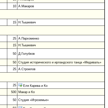
10
А.Макаров
15
Н.Тышкевич
25
А.Пархоменко
15
Н.Тышкевич
50
Д.Голубков
50
Студия исторического и ирландского танца «Медиваль»
25
А.Строилов
25
Еля Карева и Ко
500
Макар и Ко
50
Студия «Игроземье»