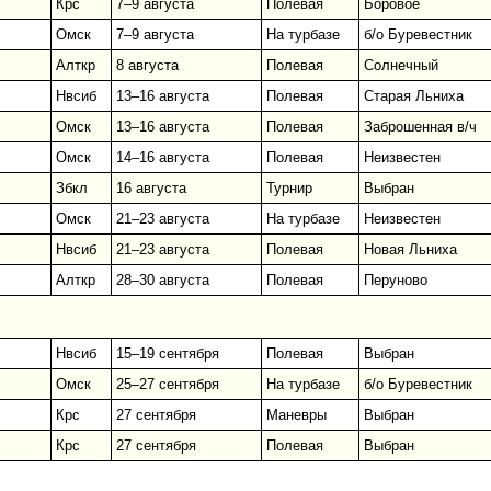
Крс
7–9 августа
Полевая
Боровое
Омск
7–9 августа
На турбазе
б/о Буревестник
Алткр
8 августа
Полевая
Солнечный
Нвсиб
13–16 августа
Полевая
Старая Льниха
Омск
13–16 августа
Полевая
Заброшенная в/ч
Омск
14–16 августа
Полевая
Неизвестен
Збкл
16 августа
Турнир
Выбран
Омск
21–23 августа
На турбазе
Неизвестен
Нвсиб
21–23 августа
Полевая
Новая Льниха
Алткр
28–30 августа
Полевая
Перуново
Нвсиб
15–19 сентября
Полевая
Выбран
Омск
25–27 сентября
На турбазе
б/о Буревестник
Крс
27 сентября
Маневры
Выбран
Крс
27 сентября
Полевая
Выбран