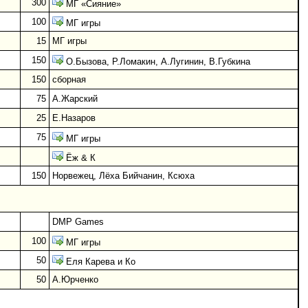
300
МГ «Сияние»
100
МГ игры
15
МГ игры
150
О.Бызова, Р.Ломакин, А.Лугинин, В.Губкина
150
сборная
75
А.Жарский
25
Е.Назаров
75
МГ игры
Ёж & К
150
Норвежец, Лёха Бийчанин, Ксюха
DMP Games
100
МГ игры
50
Еля Карева и Ко
50
А.Юрченко