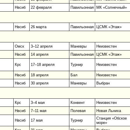
Нвсиб
22 февраля
Павильонная
МК «Солнечный»
Нвсиб
26 марта
Павильонная
ЦСМК «Этаж»
Омск
3–12 апреля
Маневры
Неизвестен
Нвсиб
14 апреля
Павильонная
ЦСМК «Этаж»
Крс
17–18 апреля
Турнир
Неизвестен
Нвсиб
18 апреля
Бал
Неизвестен
Нвсиб
30 апреля
Маневры
Выбран
Крс
3–4 мая
Конвент
Неизвестен
Нвсиб
7–11 мая
Полевая
Новая Льниха
Станция «Обское
Нвсиб
17 мая
Турнир
море»