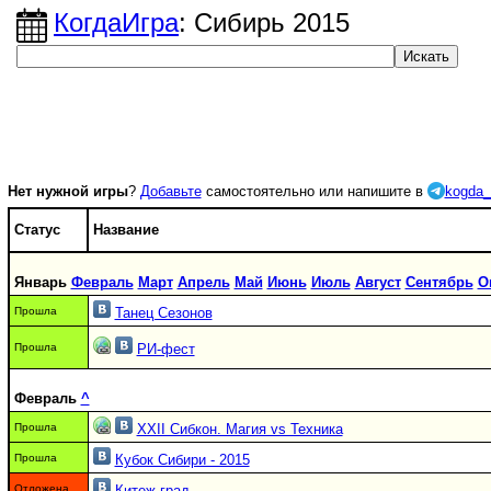
КогдаИгра
: Сибирь 2015
Нет нужной игры
?
Добавьте
самостоятельно или напишите в
kogda_
Статус
Название
Январь
Февраль
Март
Апрель
Май
Июнь
Июль
Август
Сентябрь
О
Прошла
Танец Сезонов
Прошла
РИ-фест
Февраль
^
Прошла
XXII Сибкон. Магия vs Техника
Прошла
Кубок Сибири - 2015
Отложена
Китеж-град