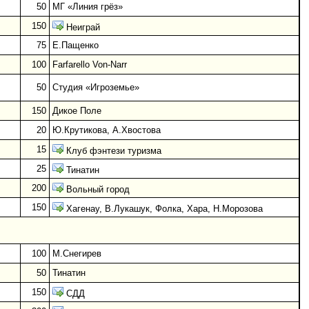
50
МГ «Линия грёз»
150
Неиграй
75
Е.Пащенко
100
Farfarello Von-Narr
50
Студия «Игроземье»
150
Дикое Поле
20
Ю.Крутикова, А.Хвостова
15
Клуб фэнтези туризма
25
Тинатин
200
Вольный город
150
Хагенау, В.Лукашук, Фолка, Хара, Н.Морозова
100
М.Снегирев
50
Тинатин
150
СДД