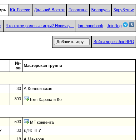
ирь
Юг России
Дальний Восток
Поволжье
Беларусь
Зарубежье
с
Что такое ролевые игры? Новичку...
larp-handbook
JoinRpg
Войти через JoinRPG
Иг-
Мастерская группа
ов
30
А.Колесинская
300
Еля Карева и Ко
500
МГ конвента
У
30
ДФК НГУ
18
А.Макаров