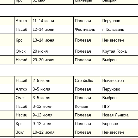
Крс
31 мая
Маневры
Выбран
Алткр
11–14 июня
Полевая
Перуново
Нвсиб
12–14 июня
Фестиваль
п.Колывань
Крс
13–14 июня
Полевая
Неизвестен
Омск
20 июня
Полевая
Крутая Горка
Нвсиб
29–30 июня
Полевая
Выбран
Нвсиб
2–5 июля
Страйкбол
Неизвестен
Алткр
3–5 июля
Полевая
Перуново
Омск
3–5 июля
Полевая
Выбран
Нвсиб
8–12 июля
Конвент
НГУ
Нвсиб
9–12 июля
Полевая
Новая Льниха
Крс
9–12 июля
Полевая
Боровое
Збкл
10–12 июля
Полевая
Неизвестен