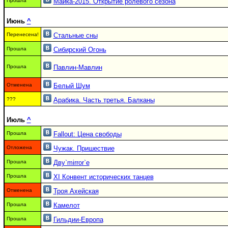
Прошла
Майка-2015. Открытие ролевого сезона
Июнь
^
Перенесена!
Стальные сны
Прошла
Сибирский Огонь
Прошла
Павлин-Мавлин
Отменена
Белый Шум
???
Арабика. Часть третья. Балканы
Июль
^
Прошла
Fallout: Цена свободы
Отложена
Чужак. Пришествие
Прошла
Дву`mirror`е
Прошла
XI Конвент исторических танцев
Отменена
Троя Ахейская
Прошла
Камелот
Прошла
Гильдии-Европа