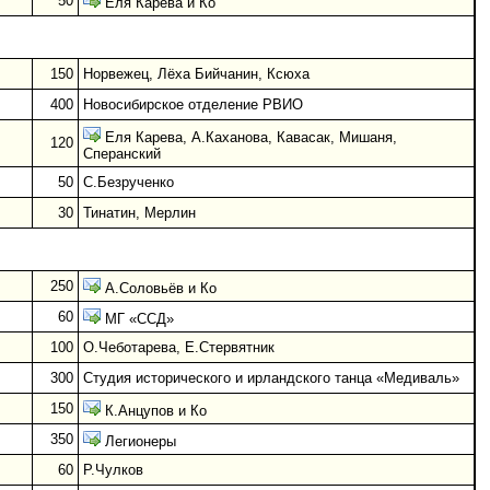
50
Еля Карева и Ко
150
Норвежец, Лёха Бийчанин, Ксюха
400
Новосибирское отделение РВИО
Еля Карева, А.Каханова, Кавасак, Мишаня,
120
Сперанский
50
С.Безрученко
30
Тинатин, Мерлин
250
А.Соловьёв и Ко
60
МГ «ССД»
100
О.Чеботарева, Е.Стервятник
300
Студия исторического и ирландского танца «Медиваль»
150
К.Анцупов и Ко
350
Легионеры
60
Р.Чулков