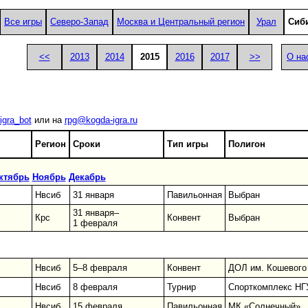
Все игры
Северо-Запад
Москва и Центральный регион
Урал
Сиб
<<
2013
2014
2015
2016
2017
>>
О на
igra_bot
или на
rpg@kogda-igra.ru
Регион
Сроки
Тип игры
Полигон
ктябрь
Ноябрь
Декабрь
Нвсиб
31 января
Павильонная
Выбран
31 января–
Крс
Конвент
Выбран
1 февраля
Нвсиб
5–8 февраля
Конвент
ДОЛ им. Кошевого
Нвсиб
8 февраля
Турнир
Спорткомплекс НГ
Нвсиб
15 февраля
Павильонная
МК «Солнечный»