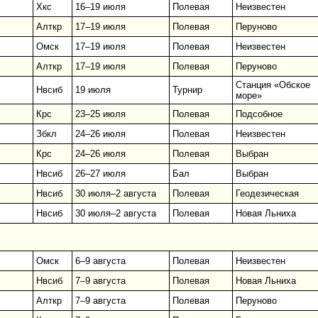
Хкс
16–19 июля
Полевая
Неизвестен
Алткр
17–19 июля
Полевая
Перуново
Омск
17–19 июля
Полевая
Неизвестен
Алткр
17–19 июля
Полевая
Перуново
Станция «Обское
Нвсиб
19 июля
Турнир
море»
Крс
23–25 июля
Полевая
Подсобное
Збкл
24–26 июля
Полевая
Неизвестен
Крс
24–26 июля
Полевая
Выбран
Нвсиб
26–27 июля
Бал
Выбран
Нвсиб
30 июля–2 августа
Полевая
Геодезическая
Нвсиб
30 июля–2 августа
Полевая
Новая Льниха
Омск
6–9 августа
Полевая
Неизвестен
Нвсиб
7–9 августа
Полевая
Новая Льниха
Алткр
7–9 августа
Полевая
Перуново