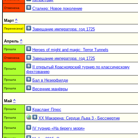
Отменена
Сталкер: Новое поколение
Март
^
Перенесена!
Завещание императора: год 1725
Апрель
^
Прошла
Heroes of might and magic: Terror Tunnels
Отменена
Завещание императора: год 1725
II открытый Красноярский турнир по классическому
Прошла
фехтованию
Прошла
Бал в Незерфилде
Прошла
Весенние манёвры
Май
^
Прошла
Красланг Плюс
Прошла
ХХ Макарена: Сердце Льва 3 - Бессмертие
Прошла
IV турнир «На берегу моря»