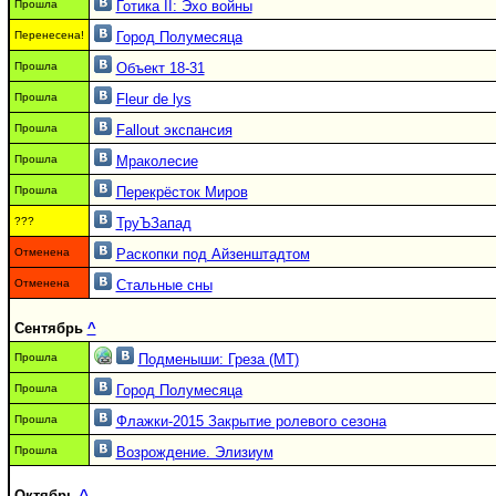
Прошла
Готика II: Эхо войны
Перенесена!
Город Полумесяца
Прошла
Объект 18-31
Прошла
Fleur de lуs
Прошла
Fallout экспансия
Прошла
Мраколесие
Прошла
Перекрёсток Миров
???
ТруЪЗапад
Отменена
Раскопки под Айзенштадтом
Отменена
Стальные сны
Сентябрь
^
Прошла
Подменыши: Греза (МТ)
Прошла
Город Полумесяца
Прошла
Флажки-2015 Закрытие ролевого сезона
Прошла
Возрождение. Элизиум
Октябрь
^