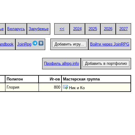
ье
Беларусь
Зарубежье
<<
2024
2025
2026
2027
handbook
JoinRpg
Войти через JoinRPG
Профиль allrpg.info
Полигон
Иг-ов
Мастерская группа
Глория
800
Ник и Ко