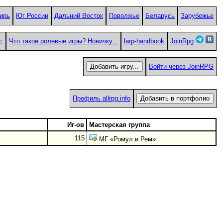
ирь
Юг России
Дальний Восток
Поволжье
Беларусь
Зарубежье
с
Что такое ролевые игры? Новичку...
larp-handbook
JoinRpg
Войти через JoinRPG
Профиль allrpg.info
Иг-ов
Мастерская группа
115
МГ «Ромул и Рем»