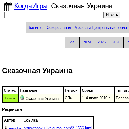
КогдаИгра
: Сказочная Украина
Все игры
Северо-Запад
Москва и Центральный регион
<<
2024
2025
2026
2
Сказочная Украина
Статус
Название
Регион
Сроки
Тип иг
СПб
1–4 июля 2010 г.
Полева
Прошла
Сказочная Украина
Рецензии
Автор
Ссылка
http://tannku.livejournal.com/211556.html
tannku