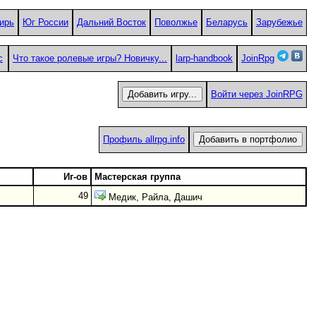
ирь
Юг России
Дальний Восток
Поволжье
Беларусь
Зарубежье
с
Что такое ролевые игры? Новичку...
larp-handbook
JoinRpg
Войти через JoinRPG
Профиль allrpg.info
Иг-ов
Мастерская группа
49
Медик, Райла, Дашич