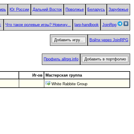
ирь
Юг России
Дальний Восток
Поволжье
Беларусь
Зарубежье
с
Что такое ролевые игры? Новичку...
larp-handbook
JoinRpg
Войти через JoinRPG
Профиль allrpg.info
Иг-ов
Мастерская группа
White Rabbite Group