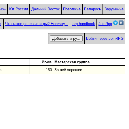
ирь
Юг России
Дальний Восток
Поволжье
Беларусь
Зарубежье
с
Что такое ролевые игры? Новичку...
larp-handbook
JoinRpg
Войти через JoinRPG
Иг-ов
Мастерская группа
а
150
За всë хорошее