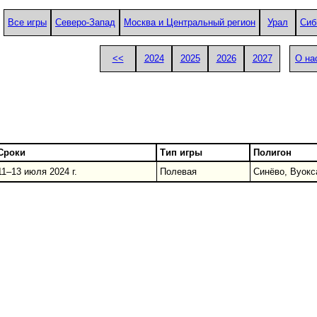
Все игры
Северо-Запад
Москва и Центральный регион
Урал
Сиб
<<
2024
2025
2026
2027
О на
Сроки
Тип игры
Полигон
11–13 июля 2024 г.
Полевая
Синёво, Вуокс