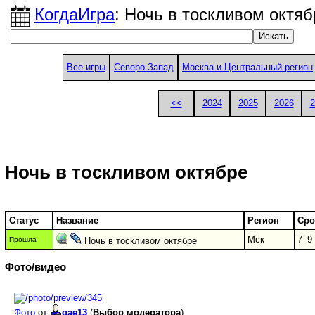
КогдаИгра
: Ночь в тоскливом октяб
Все игры
Северо-Запад
Москва и Центральный регион
<<
2024
2025
2026
2
Ночь в тоскливом октябре
Статус
Название
Регион
Сро
Мск
7–9 
Прошла
Ночь в тоскливом октябре
Фото/видео
Фото
от
gae13
(
Выбор модератора
)