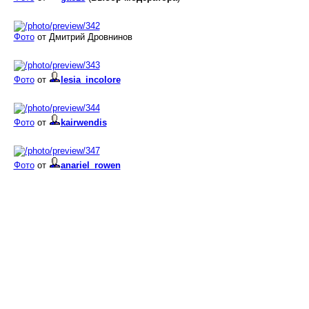
Фото
от Дмитрий Дровнинов
Фото
от
lesia_incolore
Фото
от
kairwendis
Фото
от
anariel_rowen