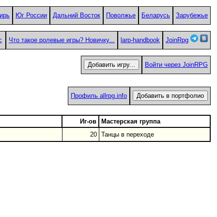
ирь
Юг России
Дальний Восток
Поволжье
Беларусь
Зарубежье
с
Что такое ролевые игры? Новичку...
larp-handbook
JoinRpg
Войти через JoinRPG
Профиль allrpg.info
Иг-ов
Мастерская группа
20
Танцы в переходе