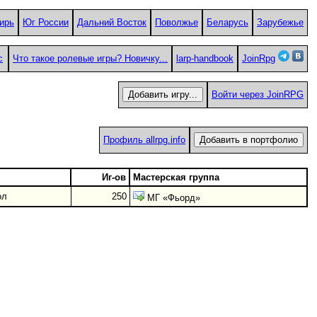
ирь
Юг России
Дальний Восток
Поволжье
Беларусь
Зарубежье
с
Что такое ролевые игры? Новичку...
larp-handbook
JoinRpg
Войти через JoinRPG
Профиль allrpg.info
Иг-ов
Мастерская группа
ол
250
МГ «Фьорд»