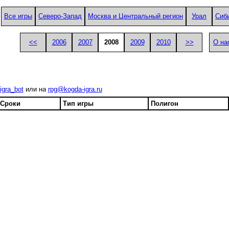
Все игры
Северо-Запад
Москва и Центральный регион
Урал
Сиб
<<
2006
2007
2008
2009
2010
>>
О на
igra_bot
или на
rpg@kogda-igra.ru
Сроки
Тип игры
Полигон