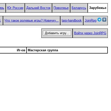
ирь
Юг России
Дальний Восток
Поволжье
Беларусь
Зарубежье
с
Что такое ролевые игры? Новичку...
larp-handbook
JoinRpg
Войти через JoinRPG
Иг-ов
Мастерская группа