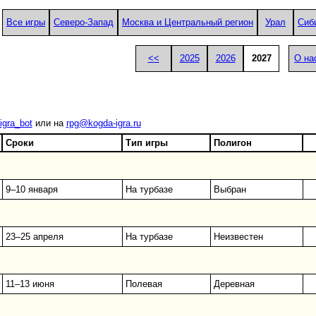
Все игры
Северо-Запад
Москва и Центральный регион
Урал
Сиб
<<
2025
2026
2027
О на
igra_bot
или на
rpg@kogda-igra.ru
Сроки
Тип игры
Полигон
9–10 января
На турбазе
Выбран
23–25 апреля
На турбазе
Неизвестен
11–13 июня
Полевая
Деревная