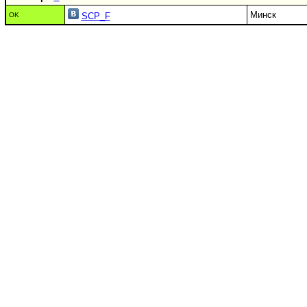
Минск
OK
SCP_F