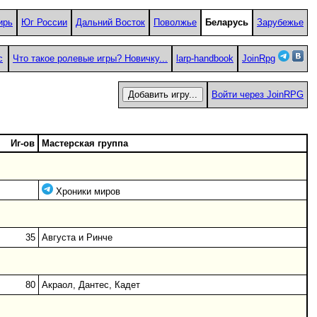
ирь
Юг России
Дальний Восток
Поволжье
Беларусь
Зарубежье
с
Что такое ролевые игры? Новичку...
larp-handbook
JoinRpg
Войти через JoinRPG
Иг-ов
Мастерская группа
Хроники миров
35
Августа и Ринче
80
Акраол, Дантес, Кадет