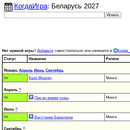
КогдаИгра
: Беларусь 2027
Нет нужной игры
?
Добавьте
самостоятельно или напишите в
kogda_
Статус
Название
Регион
Январь
Апрель
Июнь
Сентябрь
Каэр Морхен
Минск
OK
Апрель
^
Минск
OK
Пир во время чумы
Июнь
^
Минск
OK
Восстание Баратеона
Сентябрь
^