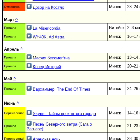
Минск
23–24
Отменена
Дозор на Костях
Март
^
Витебск
2–3 ма
Прошла
La Misericordia
Минск
16–17 
Прошла
WH40K. Ad Astra!
Апрель
^
Минск
13–14 
Прошла
Мафия бессмег'тна
Минск
20–21 
Прошла
Конец Историй
Май
^
Минск
24–26 
Прошла
Вархаммер. The End Of Times
Июнь
^
Минск
14–16
Перенесена!
Skyrim. Тайны проклятого города
Песнь Северного ветра (Сага о
Минск
21–23
Прошла
Рагнаре)
Минск
28–30
Перенесена!
Арабская ночь