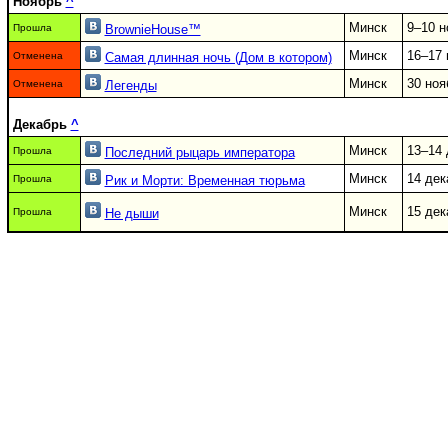
Ноябрь
^
Минск
9–10 н
Прошла
BrownieHouse™
Минск
16–17 
Отменена
Самая длинная ночь (Дом в котором)
Минск
30 ноя
Отменена
Легенды
Декабрь
^
Минск
13–14 
Прошла
Последний рыцарь императора
Минск
14 дек
Прошла
Рик и Морти: Временная тюрьма
Минск
15 дек
Прошла
Не дыши