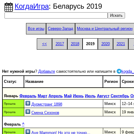
КогдаИгра
: Беларусь 2019
Все игры
Северо-Запад
Москва и Центральный регион
<<
2017
2018
2019
2020
2021
Нет нужной игры
?
Добавьте
самостоятельно или напишите в
kogda_
Статус
Название
Регион
Сроки
Январь
Февраль
Март
Апрель
Май
Июнь
Июль
Август
Сентябрь
О
Минск
12–14 
Прошла
Дурмстранг 1898
Минск
19 янв
Прошла
Смена Сезонов
Февраль
^
Минск
9 фев
Прошла
Ave Mammon! Но это не точно...