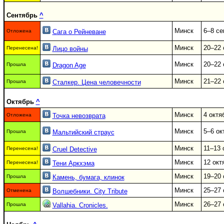
Сентябрь
^
Минск
6–8 се
Отложена
Сага о Рейневане
Минск
20–22 
Перенесена!
Лицо войны
Минск
20–22 
Прошла
Dragon Age
Минск
21–22 
Прошла
Сталкер. Цена человечности
Октябрь
^
Минск
4 октя
Отложена
Точка невозврата
Минск
5–6 ок
Прошла
Мальтийский страус
Минск
11–13 
Перенесена!
Cruel Detective
Минск
12 окт
Перенесена!
Тени Аркхэма
Минск
19–20 
Прошла
Камень, бумага, клинок
Минск
25–27 
Отменена
Волшебники. City Tribute
Минск
26–27 
Прошла
Vallahia. Cronicles.