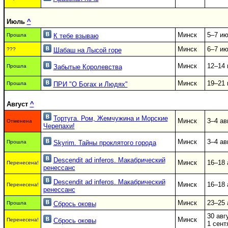
Июль
^
Минск
5–7 и
Прошла
К тебе взываю
Минск
6–7 и
???
Шабаш на Лысой горе
Минск
12–14
Прошла
Забытые Королевства
Минск
19–21
Прошла
ПРИ "О Богах и Людях"
Август
^
Тортуга. Ром, Жемчужина и Морские
Минск
3–4 ав
Отменена
Черепахи!
Минск
3–4 ав
Прошла
Skyrim. Тайны проклятого города
Descendit ad inferos. Макабрический
Минск
16–18 
Перенесена!
ренессанс
Descendit ad inferos. Макабрический
Минск
16–18 
Перенесена!
ренессанс
Минск
23–25 
Прошла
Сбрось оковы
30 авг
Минск
Перенесена!
Сбрось оковы
1 сент