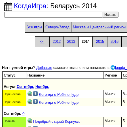
КогдаИгра
: Беларусь 2014
Все игры
Северо-Запад
Москва и Центральный регион
<<
2012
2013
2014
2015
2016
Нет нужной игры
?
Добавьте
самостоятельно или напишите в
kogda_
Статус
Название
Регион
С
Август
Сентябрь
Ноябрь
Минск
8–
Перенесена!
Легенда о Робине Гуде
Минск
8–
Перенесена!
Легенда о Робине Гуде
Сентябрь
^
Минск
5–
Прошла
Недобрый старый Корнуолл